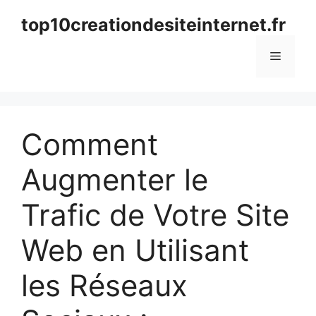
Aller
top10creationdesiteinternet.fr
au
contenu
Menu
Comment
Augmenter le
Trafic de Votre Site
Web en Utilisant
les Réseaux